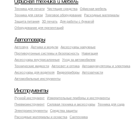
Офисная техника и мебель
Техника для печати
Чистящие средства
Офисная мебель
Техника для связи
Торговое оборудование
Расходные материалы
Защита питания
3D печать
Для работы с бумагой
Оборудование для презентаций
Автотовары
Автозвук
Датчики и модули
Аксессуары наружные
Противоугонные системы и безопасность
Навигация
Аксесcуары внутрисалонные
Уход за автомобилем
Технические жидкости
Автосвет и оптика
Автоаккумуляторы и электрика
Аксессуары для водителя
Видеоприборы
Автозапчасти
Автомобильные инструменты
Инструменты
Ручной инструмент
Измерительные приборы и инструменты
Пневмоинструмент
Силовая техника и аксессуары
Техника для сада
Электроинструменты
Средства защиты
Расходные материалы и оснастка
Сантехника