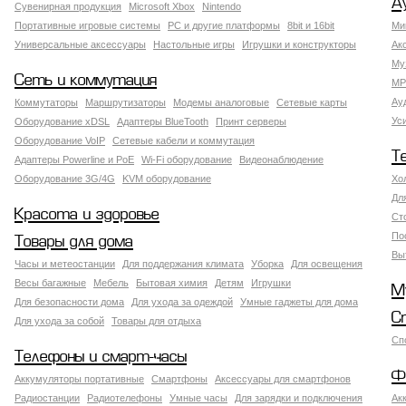
А
Сувенирная продукция
Microsoft Xbox
Nintendo
Портативные игровые системы
PC и другие платформы
8bit и 16bit
Ми
Универсальные аксессуары
Настольные игры
Игрушки и конструкторы
Ак
Му
Сеть и коммутация
MP
Ау
Коммутаторы
Маршрутизаторы
Модемы аналоговые
Сетевые карты
Ус
Оборудование xDSL
Адаптеры BlueTooth
Принт серверы
Оборудование VoIP
Сетевые кабели и коммутация
Т
Адаптеры Powerline и PoE
Wi-Fi оборудование
Видеонаблюдение
Оборудование 3G/4G
KVM оборудование
Хо
Дл
Красота и здоровье
Ст
По
Товары для дома
Вы
Часы и метеостанции
Для поддержания климата
Уборка
Для освещения
Весы багажные
Мебель
Бытовая химия
Детям
Игрушки
М
Для безопасности дома
Для ухода за одеждой
Умные гаджеты для дома
С
Для ухода за собой
Товары для отдыха
Сп
Телефоны и смарт-часы
Ф
Аккумуляторы портативные
Смартфоны
Аксессуары для смартфонов
Радиостанции
Радиотелефоны
Умные часы
Для зарядки и подключения
Ак