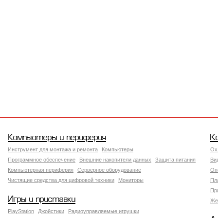
Компьютеры и периферия
К
Инструмент для монтажа и ремонта
Компьютеры
Ох
Программное обеспечение
Внешние накопители данных
Защита питания
Ви
Компьютерная периферия
Серверное оборудование
Оп
Чистящие средства для цифровой техники
Мониторы
Пл
Пр
Игры и приставки
Же
PlayStation
Джойстики
Радиоуправляемые игрушки