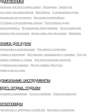
удиотехника
крофоны для фото-видео камер
Рекордеры
Гарнитуры
сессуары для микрофонов
Диктофоны
Стационарное аудио
зыкальные инструменты
Наушники и микрофоны
3 Плееры и мультимедиа плееры
Портативное аудио
диоинтерфейсы
Музыкальное оборудование
Звукосниматели
илители для наушников
Аксессуары для наушников
Микшеры
ехника для кухни
лодильники и морозильники
Для жарки и подогрева
я варки и кипячения
Для нарезки, смешивания и упаковки
Посуда
оловые приборы и утварь
Для приготовления напитков
судомоечные машины
Другие товары для кухни
тяжки и аксессуары
узыкальные инструменты
порт, отдых, туризм
ортивное снаряжение
Охота и рыбалка
Электротранспорт
ототовары
кумуляторы и зарядные устройства
Штативы и моноподы