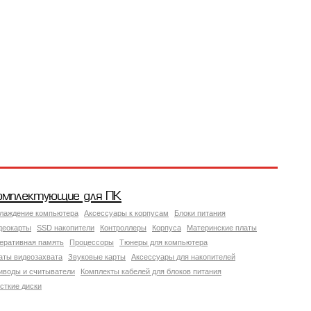
омплектующие для ПК
лаждение компьютера
Аксессуары к корпусам
Блоки питания
деокарты
SSD накопители
Контроллеры
Корпуса
Материнские платы
еративная память
Процессоры
Тюнеры для компьютера
аты видеозахвата
Звуковые карты
Аксессуары для накопителей
иводы и считыватели
Комплекты кабелей для блоков питания
сткие диски