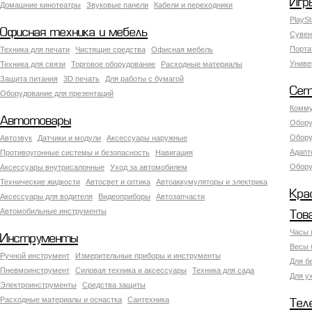
Игр
Домашние кинотеатры
Звуковые панели
Кабели и переходники
PlaySt
Офисная техника и мебель
Сувен
Порта
Техника для печати
Чистящие средства
Офисная мебель
Униве
Техника для связи
Торговое оборудование
Расходные материалы
Защита питания
3D печать
Для работы с бумагой
Сет
Оборудование для презентаций
Комму
Автотовары
Обору
Обору
Автозвук
Датчики и модули
Аксессуары наружные
Адапт
Противоугонные системы и безопасность
Навигация
Обору
Аксесcуары внутрисалонные
Уход за автомобилем
Технические жидкости
Автосвет и оптика
Автоаккумуляторы и электрика
Кра
Аксессуары для водителя
Видеоприборы
Автозапчасти
Автомобильные инструменты
Тов
Часы 
Инструменты
Весы 
Ручной инструмент
Измерительные приборы и инструменты
Для б
Пневмоинструмент
Силовая техника и аксессуары
Техника для сада
Для у
Электроинструменты
Средства защиты
Расходные материалы и оснастка
Сантехника
Тел