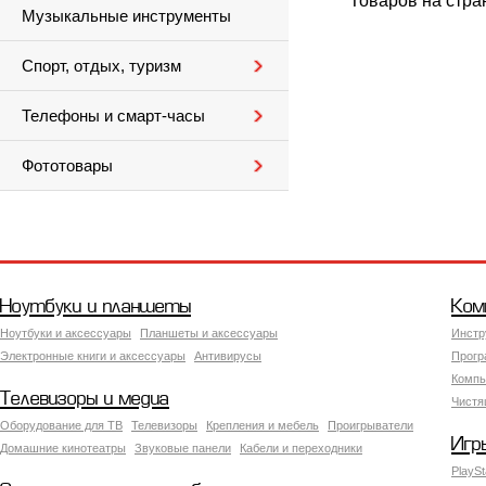
Товаров на стра
Музыкальные инструменты
Спорт, отдых, туризм
Телефоны и смарт-часы
Фототовары
Ноутбуки и планшеты
Ком
Ноутбуки и аксессуары
Планшеты и аксессуары
Инстр
Электронные книги и аксессуары
Антивирусы
Прогр
Компь
Телевизоры и медиа
Чистя
Оборудование для ТВ
Телевизоры
Крепления и мебель
Проигрыватели
Игр
Домашние кинотеатры
Звуковые панели
Кабели и переходники
PlaySt