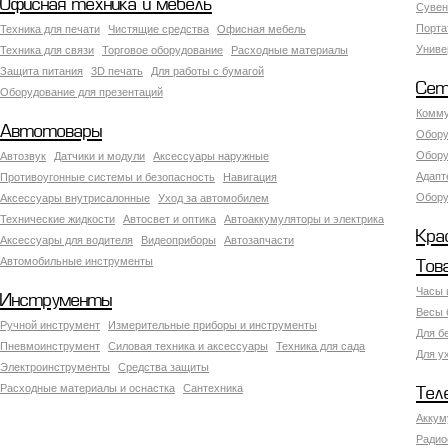
Офисная техника и мебель
Сувен
Порта
Техника для печати
Чистящие средства
Офисная мебель
Униве
Техника для связи
Торговое оборудование
Расходные материалы
Защита питания
3D печать
Для работы с бумагой
Сет
Оборудование для презентаций
Комму
Автотовары
Обору
Обору
Автозвук
Датчики и модули
Аксессуары наружные
Адапт
Противоугонные системы и безопасность
Навигация
Обору
Аксесcуары внутрисалонные
Уход за автомобилем
Технические жидкости
Автосвет и оптика
Автоаккумуляторы и электрика
Кра
Аксессуары для водителя
Видеоприборы
Автозапчасти
Автомобильные инструменты
Тов
Часы 
Инструменты
Весы 
Ручной инструмент
Измерительные приборы и инструменты
Для б
Пневмоинструмент
Силовая техника и аксессуары
Техника для сада
Для у
Электроинструменты
Средства защиты
Расходные материалы и оснастка
Сантехника
Тел
Аккум
Радио