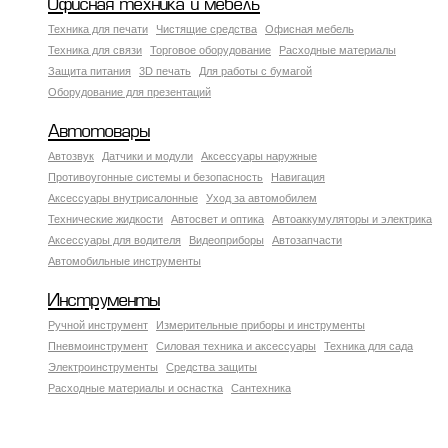
Офисная техника и мебель
Техника для печати
Чистящие средства
Офисная мебель
Техника для связи
Торговое оборудование
Расходные материалы
Защита питания
3D печать
Для работы с бумагой
Оборудование для презентаций
Автотовары
Автозвук
Датчики и модули
Аксессуары наружные
Противоугонные системы и безопасность
Навигация
Аксесcуары внутрисалонные
Уход за автомобилем
Технические жидкости
Автосвет и оптика
Автоаккумуляторы и электрика
Аксессуары для водителя
Видеоприборы
Автозапчасти
Автомобильные инструменты
Инструменты
Ручной инструмент
Измерительные приборы и инструменты
Пневмоинструмент
Силовая техника и аксессуары
Техника для сада
Электроинструменты
Средства защиты
Расходные материалы и оснастка
Сантехника