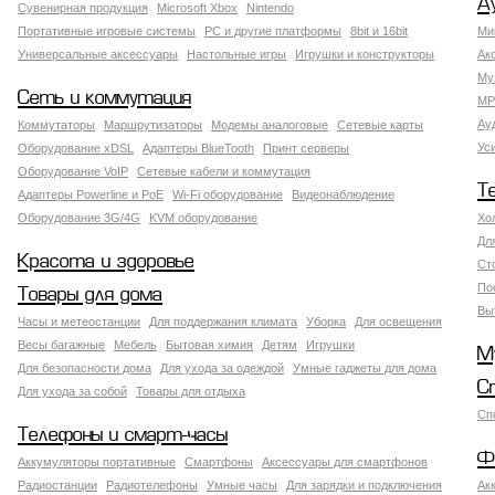
А
Сувенирная продукция
Microsoft Xbox
Nintendo
Портативные игровые системы
PC и другие платформы
8bit и 16bit
Ми
Универсальные аксессуары
Настольные игры
Игрушки и конструкторы
Ак
Му
Сеть и коммутация
MP
Ау
Коммутаторы
Маршрутизаторы
Модемы аналоговые
Сетевые карты
Ус
Оборудование xDSL
Адаптеры BlueTooth
Принт серверы
Оборудование VoIP
Сетевые кабели и коммутация
Т
Адаптеры Powerline и PoE
Wi-Fi оборудование
Видеонаблюдение
Оборудование 3G/4G
KVM оборудование
Хо
Дл
Красота и здоровье
Ст
По
Товары для дома
Вы
Часы и метеостанции
Для поддержания климата
Уборка
Для освещения
Весы багажные
Мебель
Бытовая химия
Детям
Игрушки
М
Для безопасности дома
Для ухода за одеждой
Умные гаджеты для дома
С
Для ухода за собой
Товары для отдыха
Сп
Телефоны и смарт-часы
Ф
Аккумуляторы портативные
Смартфоны
Аксессуары для смартфонов
Радиостанции
Радиотелефоны
Умные часы
Для зарядки и подключения
Ак