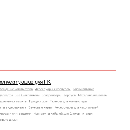
омплектующие для ПК
лаждение компьютера
Аксессуары к корпусам
Блоки питания
деокарты
SSD накопители
Контроллеры
Корпуса
Материнские платы
еративная память
Процессоры
Тюнеры для компьютера
аты видеозахвата
Звуковые карты
Аксессуары для накопителей
иводы и считыватели
Комплекты кабелей для блоков питания
сткие диски