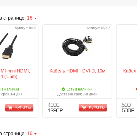
а странице:
16
Артикул: 9402
Артикул: 66202
MI-mini HDMI,
Кабель HDMI - DVI-D, 10м
Кабел
.4 (1.5m)
ь в наличии
Есть в наличии
 срок 3-4 дня
Доставка срок 3-8 дней
1 390
590
купить
купить
1 290 Р
500 Р
а странице:
16