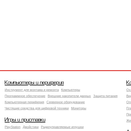
Компьютеры и периферия
К
Инструмент для монтажа и ремонта
Компьютеры
Ох
Программное обеспечение
Внешние накопители данных
Защита питания
Ви
Компьютерная периферия
Серверное оборудование
Оп
Чистящие средства для цифровой техники
Мониторы
Пл
Пр
Игры и приставки
Же
PlayStation
Джойстики
Радиоуправляемые игрушки