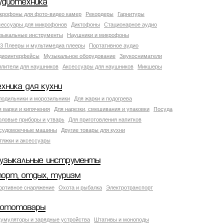
удиотехника
крофоны для фото-видео камер
Рекордеры
Гарнитуры
сессуары для микрофонов
Диктофоны
Стационарное аудио
зыкальные инструменты
Наушники и микрофоны
3 Плееры и мультимедиа плееры
Портативное аудио
диоинтерфейсы
Музыкальное оборудование
Звукосниматели
илители для наушников
Аксессуары для наушников
Микшеры
ехника для кухни
лодильники и морозильники
Для жарки и подогрева
я варки и кипячения
Для нарезки, смешивания и упаковки
Посуда
оловые приборы и утварь
Для приготовления напитков
судомоечные машины
Другие товары для кухни
тяжки и аксессуары
узыкальные инструменты
порт, отдых, туризм
ортивное снаряжение
Охота и рыбалка
Электротранспорт
ототовары
кумуляторы и зарядные устройства
Штативы и моноподы