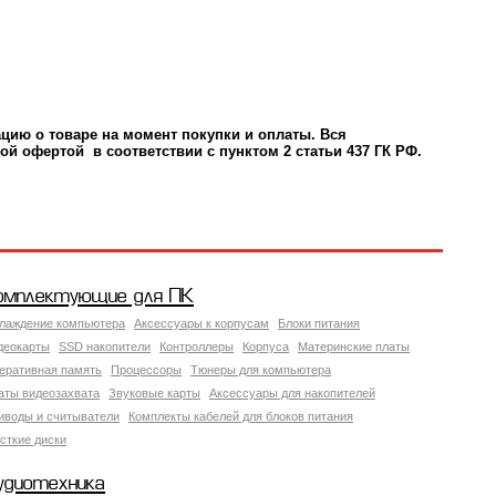
ацию о товаре на момент покупки и оплаты.
Вся
ой офертой в соответствии с пунктом 2 статьи 437 ГК РФ.
омплектующие для ПК
лаждение компьютера
Аксессуары к корпусам
Блоки питания
деокарты
SSD накопители
Контроллеры
Корпуса
Материнские платы
еративная память
Процессоры
Тюнеры для компьютера
аты видеозахвата
Звуковые карты
Аксессуары для накопителей
иводы и считыватели
Комплекты кабелей для блоков питания
сткие диски
удиотехника