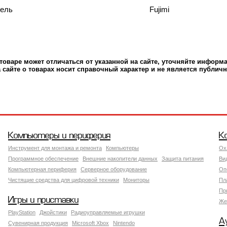
тель
Fujimi
оваре может отличаться от указанной на сайте, уточняйте информ
сайте о товарах носит справочный характер и не является публичн
Компьютеры и периферия
К
Инструмент для монтажа и ремонта
Компьютеры
Ох
Программное обеспечение
Внешние накопители данных
Защита питания
Ви
Компьютерная периферия
Серверное оборудование
Оп
Чистящие средства для цифровой техники
Мониторы
Пл
Пр
Игры и приставки
Же
PlayStation
Джойстики
Радиоуправляемые игрушки
А
Сувенирная продукция
Microsoft Xbox
Nintendo