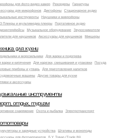
крофоны для фото-видео камер
Рекордеры
Гарнитуры
сессуары для микрофонов
Диктофоны
Стационарное аудио
зыкальные инструменты
Наушники и микрофоны
3 Плееры и мультимедиа плееры
Портативное аудио
диоинтерфейсы
Музыкальное оборудование
Звукосниматели
илители для наушников
Аксессуары для наушников
Микшеры
ехника для кухни
лодильники и морозильники
Для жарки и подогрева
я варки и кипячения
Для нарезки, смешивания и упаковки
Посуда
оловые приборы и утварь
Для приготовления напитков
судомоечные машины
Другие товары для кухни
тяжки и аксессуары
узыкальные инструменты
порт, отдых, туризм
ортивное снаряжение
Охота и рыбалка
Электротранспорт
ототовары
кумуляторы и зарядные устройства
Штативы и моноподы
сессуары для фотоаппаратов
Б.У. Товар (Trade IN)