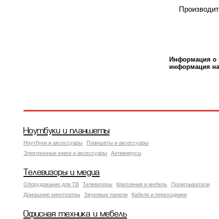
Производи
Информация о т
информация на 
Ноутбуки и планшеты
Ноутбуки и аксессуары
Планшеты и аксессуары
Электронные книги и аксессуары
Антивирусы
Телевизоры и медиа
Оборудование для ТВ
Телевизоры
Крепления и мебель
Проигрыватели
Домашние кинотеатры
Звуковые панели
Кабели и переходники
Офисная техника и мебель