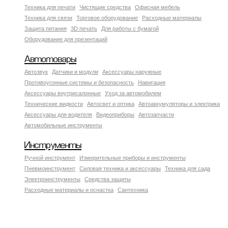
Техника для печати
Чистящие средства
Офисная мебель
Техника для связи
Торговое оборудование
Расходные материалы
Защита питания
3D печать
Для работы с бумагой
Оборудование для презентаций
Автотовары
Автозвук
Датчики и модули
Аксессуары наружные
Противоугонные системы и безопасность
Навигация
Аксесcуары внутрисалонные
Уход за автомобилем
Технические жидкости
Автосвет и оптика
Автоаккумуляторы и электрика
Аксессуары для водителя
Видеоприборы
Автозапчасти
Автомобильные инструменты
Инструменты
Ручной инструмент
Измерительные приборы и инструменты
Пневмоинструмент
Силовая техника и аксессуары
Техника для сада
Электроинструменты
Средства защиты
Расходные материалы и оснастка
Сантехника