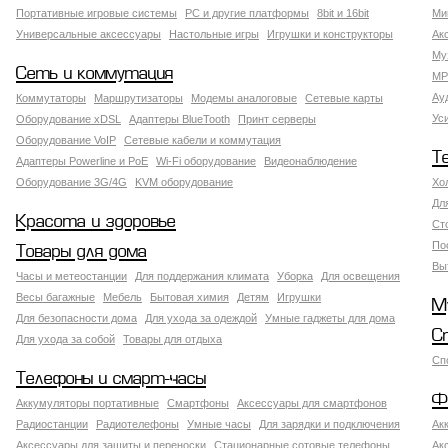
Портативные игровые системы
PC и другие платформы
8bit и 16bit
Ми
Универсальные аксессуары
Настольные игры
Игрушки и конструкторы
Ак
Му
Сеть и коммутация
MP
Ау
Коммутаторы
Маршрутизаторы
Модемы аналоговые
Сетевые карты
Ус
Оборудование xDSL
Адаптеры BlueTooth
Принт серверы
Оборудование VoIP
Сетевые кабели и коммутация
Т
Адаптеры Powerline и PoE
Wi-Fi оборудование
Видеонаблюдение
Оборудование 3G/4G
KVM оборудование
Хо
Дл
Красота и здоровье
Ст
По
Товары для дома
Вы
Часы и метеостанции
Для поддержания климата
Уборка
Для освещения
Весы багажные
Мебель
Бытовая химия
Детям
Игрушки
М
Для безопасности дома
Для ухода за одеждой
Умные гаджеты для дома
С
Для ухода за собой
Товары для отдыха
Сп
Телефоны и смарт-часы
Ф
Аккумуляторы портативные
Смартфоны
Аксессуары для смартфонов
Радиостанции
Радиотелефоны
Умные часы
Для зарядки и подключения
Ак
Аксессуары для защиты и переноски
Стационарные сотовые телефоны
Ак