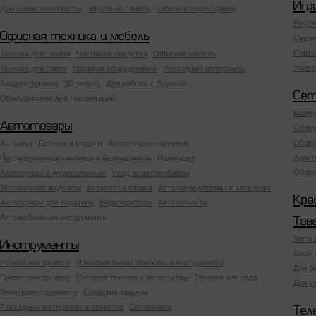
Игр
Домашние кинотеатры
Звуковые панели
Кабели и переходники
PlaySt
Офисная техника и мебель
Сувен
Порта
Техника для печати
Чистящие средства
Офисная мебель
Униве
Техника для связи
Торговое оборудование
Расходные материалы
Защита питания
3D печать
Для работы с бумагой
Сет
Оборудование для презентаций
Комму
Автотовары
Обору
Обору
Автозвук
Датчики и модули
Аксессуары наружные
Адапт
Противоугонные системы и безопасность
Навигация
Обору
Аксесcуары внутрисалонные
Уход за автомобилем
Технические жидкости
Автосвет и оптика
Автоаккумуляторы и электрика
Кра
Аксессуары для водителя
Видеоприборы
Автозапчасти
Автомобильные инструменты
Тов
Часы 
Инструменты
Весы 
Ручной инструмент
Измерительные приборы и инструменты
Для б
Пневмоинструмент
Силовая техника и аксессуары
Техника для сада
Для у
Электроинструменты
Средства защиты
Расходные материалы и оснастка
Сантехника
Тел