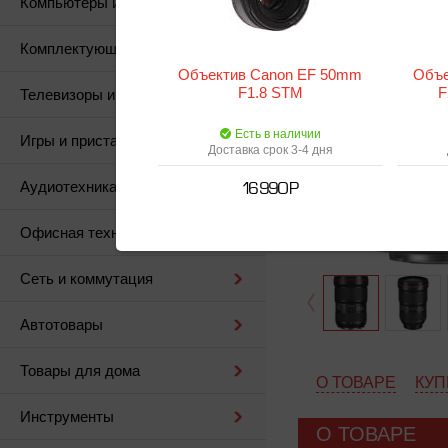
Компьютеры и периферия
Комплектующие для ПК
Объектив Canon EF 50mm
Объе
F1.8 STM
F
Телевизоры и медиа
Есть в наличии
Игры и приставки
Доставка срок 3-4 дня
Аудиотехника
16 990 Р
Офисная техника и мебель
Сеть и коммутация
Автотовары
Товары для дома
О ТОВАРЕ
КУП
Инструменты
О ТОВАРЕ