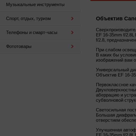
Музыкальные инструменты
Объектив Canon
Спорт, отдых, туризм
Сверхпроизводите
Телефоны и смарт-часы
EF 16-35mm f/2.8L 
f/2.8, предназнач
Фототовары
При слабом освещ
В каких бы услови
изображений вам о
Универсальный ди
Объектив
EF 16-35
Первоклассное ка
Двухповерхностные
аберрацию и устра
субволновой струк
Светосильная пос
Большая диафрагма
отверстием обеспе
Улучшенная автоф
EF 16-35mm f/2.8L 