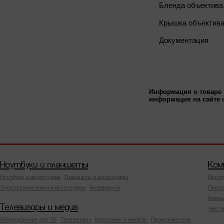
Бленда объектива
Крышка объектива 
Документация
Информация о товаре 
информация на сайте о
Ноутбуки и планшеты
Ком
Ноутбуки и аксессуары
Планшеты и аксессуары
Инстр
Электронные книги и аксессуары
Антивирусы
Прогр
Компь
Телевизоры и медиа
Чистя
Оборудование для ТВ
Телевизоры
Крепления и мебель
Проигрыватели